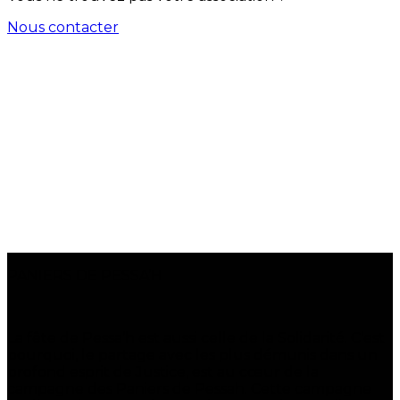
Nous contacter
PANIERS DE PESSA’H
La fête de Pessa’h est aussi celle de la Solidarité. C’est
pourquoi, le partage avec les plus démunis dans un
profond esprit de Justice, est au cœur de la
campagne des Paniers de Pessah. Cette campagne