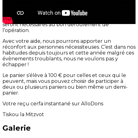
est l’occasion pour chaque donateur de contribuer,
par votre don, à cette véritable chaîne de solidarité.
Plus que jamais, votre solidarité et votre soutien
seront nécessaires au bon déroulement de
l’opération.
Avec votre aide, nous pourrons apporter un
réconfort aux personnes nécessiteuses. C’est dans nos
habitudes depuis toujours et cette année malgré ces
évènements troublants, nous ne voulons pas y
échapper !
Le panier s’élève à 100 € pour celles et ceux qui le
peuvent, mais vous pouvez choisir de participer à
deux ou plusieurs paniers ou bien même un demi-
panier.
Votre reçu cerfa instantané sur AlloDons
Tiskou la Mitzvot
Galerie