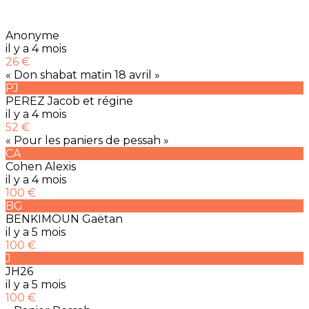
Anonyme
il y a 4 mois
26 €
« Don shabat matin 18 avril »
PJ
PEREZ Jacob et régine
il y a 4 mois
52 €
« Pour les paniers de pessah »
CA
Cohen Alexis
il y a 4 mois
100 €
BG
BENKIMOUN Gaëtan
il y a 5 mois
100 €
J
JH26
il y a 5 mois
100 €