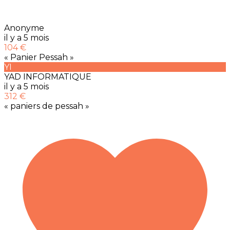
Anonyme
il y a 5 mois
104 €
« Panier Pessah »
YI
YAD INFORMATIQUE
il y a 5 mois
312 €
« paniers de pessah »